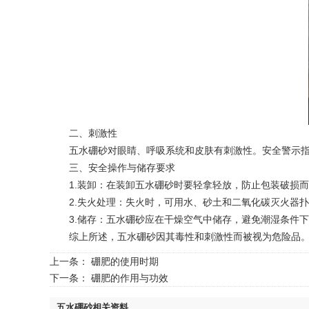
二、刺激性
五水硼砂对眼睛、呼吸系统和皮肤有刺激性。安全警示指
三、安全操作与储存要求
1.装卸：在装卸五水硼砂时要轻拿轻放，防止包装破损而
2.失火处理：失火时，可用水、砂土和二氧化碳灭火器扑
3.储存：五水硼砂应在干燥空气中储存，避免潮湿条件下
综上所述，五水硼砂因其毒性和刺激性而被视为危险品。在
上一条：
硼肥的使用时期
下一条：
硼肥的作用与功效
五水硼砂相关资料