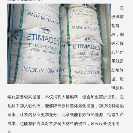
在
玻璃熔
制阶
段，硼
钙石核
心的作
用就是
助熔降
温。玻
璃原料
熔化需要较高温度，不仅消耗大量燃料，也会加重窑炉损耗。在
配料中加入硼钙石，能够降低原料整体熔化温度，加快物料熔融
速率，让窑内反应更加充分。此举既能有效节约能源、缩减生产
成本，也能减轻高温对窑炉耐火材料的侵蚀，延长设备使用周
期。