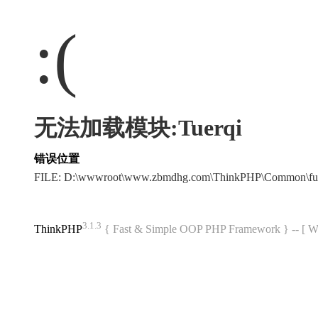
:(
无法加载模块:Tuerqi
错误位置
FILE: D:\wwwroot\www.zbmdhg.com\ThinkPHP\Common\fu
3.1.3
ThinkPHP
{ Fast & Simple OOP PHP Framework } -- 